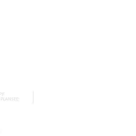
 by
 PLANSEE
M