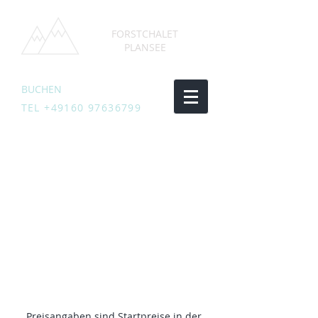
FORSTCHALET
PLANSEE
BUCHEN
TEL
+49160 97636799
Preisangaben sind Startpreise in der